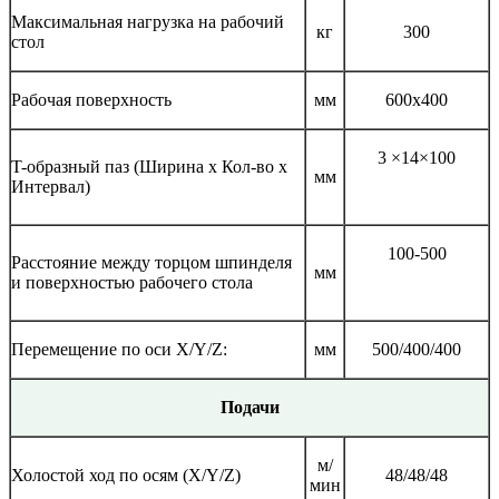
Максимальная нагрузка на рабочий
кг
300
стол
Рабочая поверхность
мм
600х400
3 ×14×100
T-образный паз (Ширина x Кол-во x
мм
Интервал)
100-500
Расстояние между торцом шпинделя
мм
и поверхностью рабочего стола
Перемещение по оси X/Y/Z:
мм
500/400/400
Подачи
м/
Холостой ход по осям (X/Y/Z)
48/48/48
мин