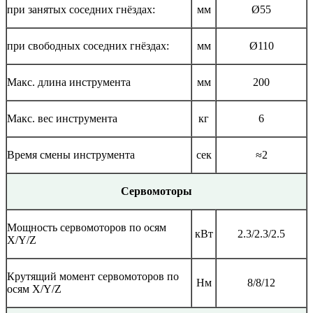
при занятых соседних гнёздах:
мм
Ø55
при свободных соседних гнёздах:
мм
Ø110
Макс. длина инструмента
мм
200
Макс. вес инструмента
кг
6
Время смены инструмента
сек
≈2
Сервомоторы
Мощность сервомоторов по осям
кВт
2.3/2.3/2.5
X/Y/Z
Крутящий момент сервомоторов по
Нм
8/8/12
осям X/Y/Z