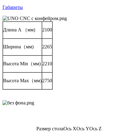
Габариты
Длина A （мм)
2100
Ширина（мм)
2265
Высота Min（мм)
2210
Высота Max（мм)
2750
Размер стола
Ось X
Ось Y
Ось Z