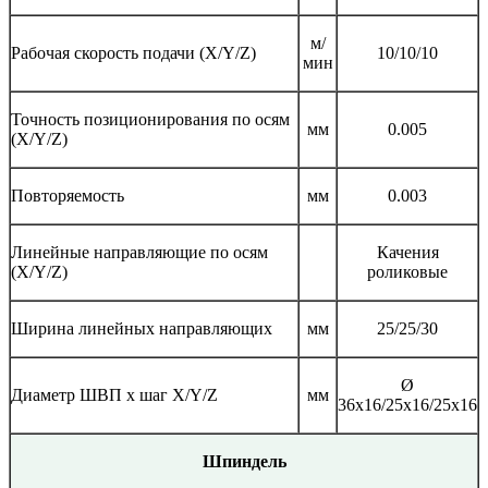
м/
Рабочая скорость подачи (X/Y/Z)
10/10/10
мин
Точность позиционирования по осям
мм
0.005
(X/Y/Z)
Повторяемость
мм
0.003
Линейные направляющие по осям
Качения
(X/Y/Z)
роликовые
Ширина линейных направляющих
мм
25/25/30
Ø
Диаметр ШВП x шаг X/Y/Z
мм
36х16/25х16/25х16
Шпиндель