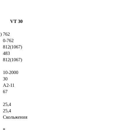
VT 30
)
762
0-762
812(1067)
483
812(1067)
10-2000
30
А2-11
67
25,4
25,4
Скольжения
8